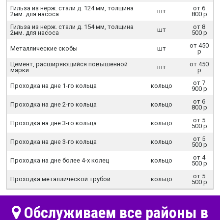
Гильза из нерж. стали д. 124 мм, толщина
от 6
шт
2мм. для насоса
800 р
Гильза из нерж. стали д. 154 мм, толщина
от 8
шт
2мм. для насоса
500 р
от 450
Металлические скобы
шт
р
Цемент, расширяющийся повышенной
от 450
шт
марки
р
от 7
Проходка на дне 1-го кольца
кольцо
900 р
от 6
Проходка на дне 2-го кольца
кольцо
800 р
от 5
Проходка на дне 3-го кольца
кольцо
500 р
от 5
Проходка на дне 3-го кольца
кольцо
500 р
от 4
Проходка на дне более 4-х колец
кольцо
500 р
от 5
Проходка металлической трубой
кольцо
500 р
Обслуживаем все районы в